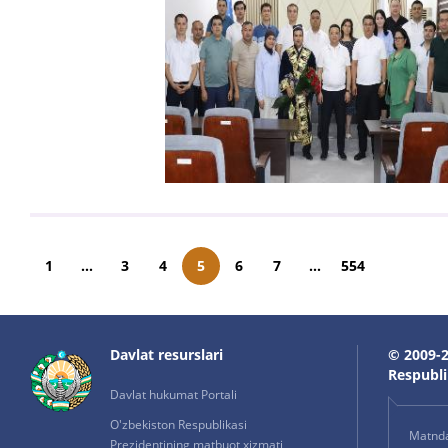
1
...
3
4
5
6
7
...
554
Davlat resurslari
© 2009-2
Respublik
Davlat hukumat Portali
O'zbekiston Respublikasi
Matnda 
Prezidentining matbuot xizmati