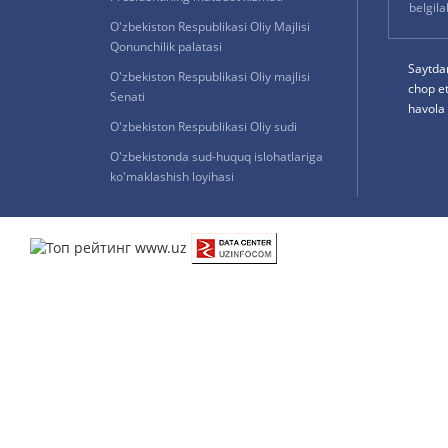
belgil
O'zbekiston Respublikasi Oliy Majlisi
Qonunchilik palatasi
Saytda
O'zbekiston Respublikasi Oliy majlisi
chop e
Senati
havola 
O'zbekiston Respublikasi Oliy sudi
O'zbekistonda sud-huquq islohatlariga
ko'maklashish loyihasi