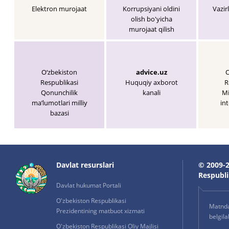
Elektron murojaat
Korrupsiyani oldini
Vazir
olish bo'yicha
murojaat qilish
O‘zbekiston
advice.uz
O
Respublikasi
Huquqiy axborot
R
Qonunchilik
kanali
Mi
maʼlumotlari milliy
int
bazasi
Davlat resurslari
© 2009-2
Respublik
Davlat hukumat Portali
O'zbekiston Respublikasi
Matnda 
Prezidentining matbuot xizmati
belgil
O'zbekiston Respublikasi Oliy Majlisi