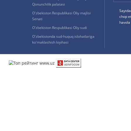
Qonunchilik palatasi
Saytda
O'zbekiston Respublikasi Oliy majlisi
chop e
Senati
havola 
O'zbekiston Respublikasi Oliy sudi
O'zbekistonda sud-huquq islohatlariga
ko'maklashish loyihasi