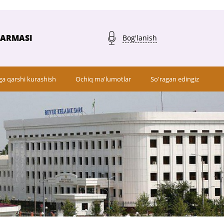
QARMASI
Bog'lanish
ga qarshi kurashish
Ochiq ma'lumotlar
So'ragan edingiz