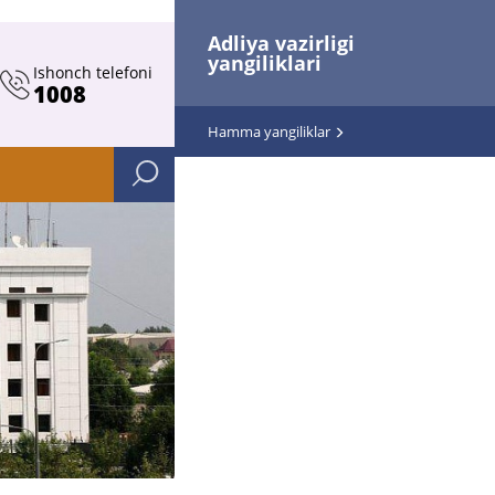
Adliya vazirligi
yangiliklari
Ishonch telefoni
1008
Hamma yangiliklar