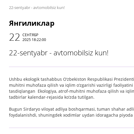
22-sentyabr - avtomobilsiz kun!
Янгиликлар
22
СЕНТЯБР
2025 18:22:00
22-sentyabr - avtomobilsiz kun!
Ushbu ekologik tashabbus O‘zbekiston Respublikasi Prezidentin
muhitni muhofaza qilish va iqlim o‘zgarishi vazirligi faoliyatini 
tasdiqlangan Ekologiya, atrof-muhitni muhofaza qilish va iqli
tadbirlar kalendar-rejasida ko‘zda tutilgan.
Bugun Sirdaryo viloyat adliya boshqarmasi, tuman shahar adliy
foydalanishdi, shuningdek xodimlar uydan idoragacha piyoda yur