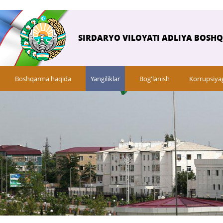
SIRDARYO VILOYATI ADLIYA BOSH
Boshqarma haqida
Yangiliklar
Bog'lanish
Korrupsiya