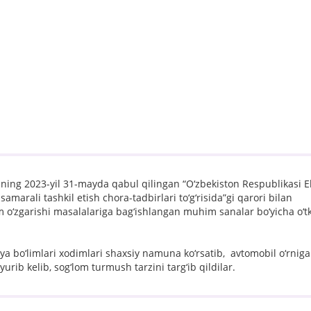
ing 2023-yil 31-mayda qabul qilingan “O‘zbekiston Respublikasi Ek
samarali tashkil etish chora-tadbirlari to‘g‘risida”gi qarori bilan
m o‘zgarishi masalalariga bag‘ishlangan muhim sanalar bo‘yicha o‘t
a bo‘limlari xodimlari shaxsiy namuna ko‘rsatib, avtomobil o‘rnig
ib kelib, sog‘lom turmush tarzini targ‘ib qildilar.