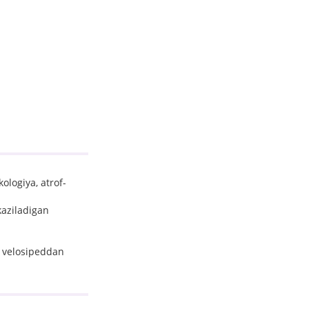
ologiya, atrof-
kaziladigan
a velosipeddan